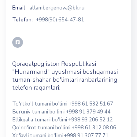
Email:
allambergenova@bk.ru
Telefon:
+998(90) 654-47-81
Qoraqalpog'iston Respublikasi
"Hunarmand" uyushmasi boshqarmasi
tuman-shahar bo'limlari rahbarlarining
telefon raqamlari:
To'rtko'l tumani bo'limi +998 61 532 51 67
Beruniy tumani bo'limi +998 91 379 49 44
Ellikqal'a tumani bo'limi +998 93 206 52 12
Qo'ng'irot tumani bo'limi +998 61 312 08 06
Xo'jayli tumani bo'limi +998 91 307 77 71