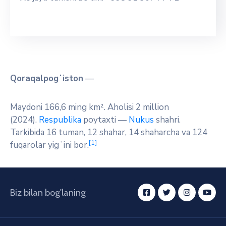
Qoraqalpogʻiston
—
Maydoni 166,6 ming km². Aholisi 2 million
(2024).
Respublika
poytaxti —
Nukus
shahri.
Tarkibida 16 tuman, 12 shahar, 14 shaharcha va 124
[1]
fuqarolar yigʻini bor.
Biz bilan bog'laning