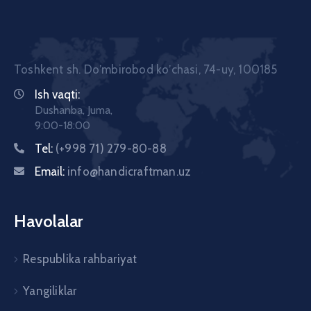
Toshkent sh. Doʼmbirobod koʼchasi, 74-uy, 100185
Ish vaqti:
Dushanba, Juma,
9:00-18:00
Tel:
(+998 71) 279-80-88
Email:
info@handicraftman.uz
Havolalar
Respublika rahbariyat
Yangiliklar