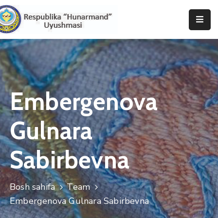
Bosh
Sahifa
Uyushma
Haqida
Embergenova
Tadbirlar
Gulnara
Milliy
Katalog
Sabirbevna
Matbuot
Xizmati
Bosh sahifa
Team
Embergenova Gulnara Sabirbevna