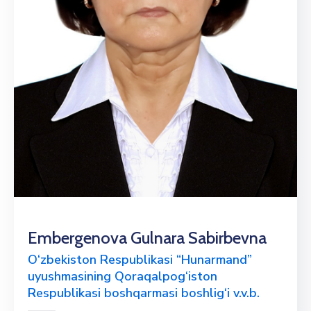
Embergenova Gulnara Sabirbevna
O‘zbekiston Respublikasi “Hunarmand”
uyushmasining Qoraqalpog‘iston
Respublikasi boshqarmasi boshlig‘i v.v.b.