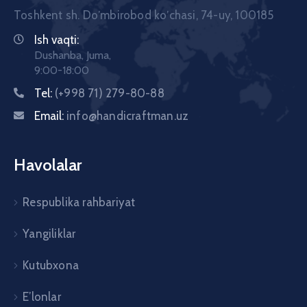
Toshkent sh. Doʼmbirobod koʼchasi, 74-uy, 100185
Ish vaqti:
Dushanba, Juma,
9:00-18:00
Tel:
(+998 71) 279-80-88
Email:
info@handicraftman.uz
Havolalar
Respublika rahbariyat
Yangiliklar
Kutubxona
E’lonlar