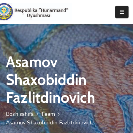
Bosh
Sahifa
Uyushma
Haqida
Asamov
Tadbirlar
Shaxobiddin
Milliy
Katalog
Fazlitdinovich
Matbuot
Xizmati
Bosh sahifa
Team
Asamov Shaxobiddin Fazlitdinovich