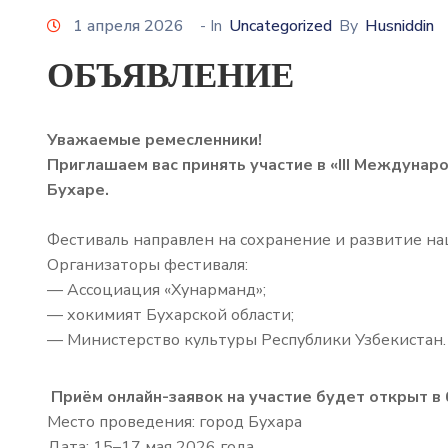
1 апреля 2026
- In
Uncategorized
By
Husniddin
ОБЪЯВЛЕНИЕ
Уважаемые ремесленники!
️️️Приглашаем вас принять участие в «III Между
Бухаре.
Фестиваль направлен на сохранение и развитие н
Организаторы фестиваля:
— Ассоциация «Хунарманд»;
— хокимият Бухарской области;
— Министерство культуры Республики Узбекистан.
Приём онлайн-заявок на участие будет открыт в
Место проведения: город Бухара
Дата: 15–17 мая 2026 года