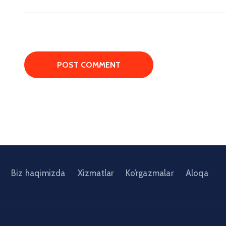
Biz haqimizda
Xizmatlar
Ko’rgazmalar
Aloqa