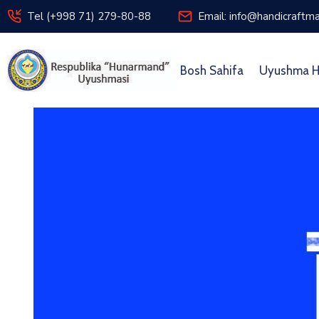
Tel (+998 71) 279-80-88
Email: info@handicraftma
Bosh Sahifa
Uyushma H