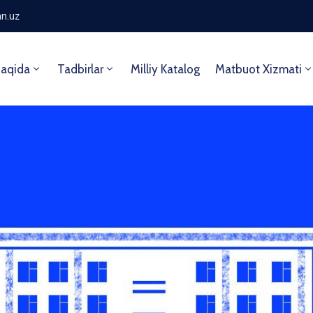
n.uz
aqida
Tadbirlar
Milliy Katalog
Matbuot Xizmati