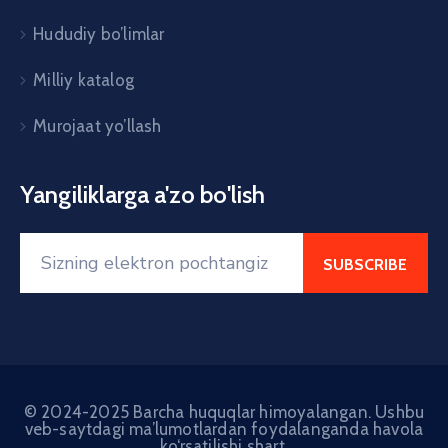
Hududiy bo’limlar
Milliy katalog
Murojaat yo’llash
Yangiliklarga a'zo bo'lish
© 2024-2025 Barcha huquqlar himoyalangan. Ushbu
veb-saytdagi ma’lumotlardan foydalanganda havola
ko‘rsatilishi shart.