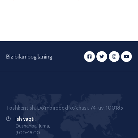
Biz bilan bog'laning
Toshkent sh. Doʼmbirobod koʼchasi, 74-uy, 100185
Ish vaqti:
Dushanba, Juma,
9:00-18:00