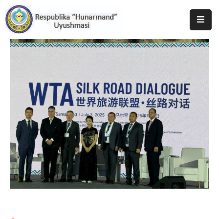
Bosh
Sahifa
Uyushma
Haqida
Tadbirlar
Milliy
Katalog
Matbuot
Xizmati