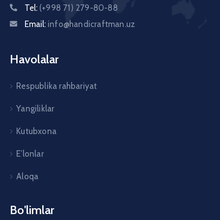
Tel:
(+998 71) 279-80-88
Email:
info@handicraftman.uz
Havolalar
Respublika rahbariyat
Yangiliklar
Kutubxona
E’lonlar
Aloqa
Bo'limlar