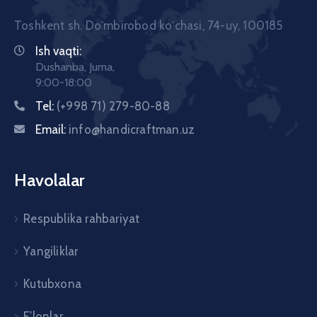
Toshkent sh. Doʼmbirobod koʼchasi, 74-uy, 100185
Ish vaqti:
Dushanba, Juma,
9:00-18:00
Tel:
(+998 71) 279-80-88
Email:
info@handicraftman.uz
Havolalar
Respublika rahbariyat
Yangiliklar
Kutubxona
E’lonlar