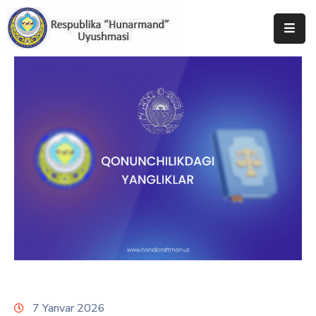
Bosh
Sahifa
Uyushma
Haqida
Tadbirlar
Milliy
Katalog
Matbuot
Xizmati
7 Yanvar 2026