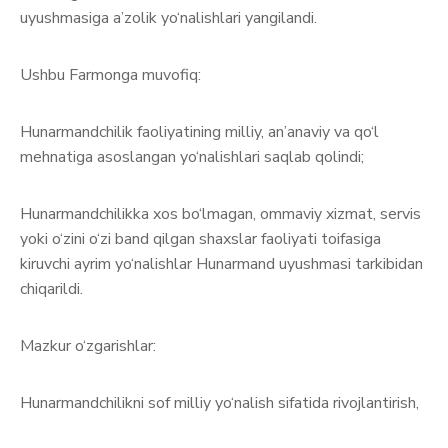
uyushmasiga a’zolik yo‘nalishlari yangilandi.
Ushbu Farmonga muvofiq:
Hunarmandchilik faoliyatining milliy, an’anaviy va qo‘l
mehnatiga asoslangan yo‘nalishlari saqlab qolindi;
Hunarmandchilikka xos bo‘lmagan, ommaviy xizmat, servis
yoki o‘zini o‘zi band qilgan shaxslar faoliyati toifasiga
kiruvchi ayrim yo‘nalishlar Hunarmand uyushmasi tarkibidan
chiqarildi.
Mazkur o‘zgarishlar:
Hunarmandchilikni sof milliy yo‘nalish sifatida rivojlantirish,